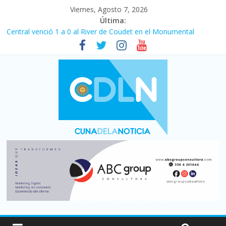
Viernes, Agosto 7, 2026
Última:
Central venció 1 a 0 al River de Coudet en el Monumental
La morosidad alcanzó su nivel más alto en dos décadas y ya
afecta a 400 mil deudores en Santa Fe
Desde que asumió Milei cerraron 41.000 kioscos: el sector
denuncia crisis como en 2001
Vacaciones de invierno con más movimiento y consumo
turístico: 4,6 millones de personas viajaron por el país, un 5,9%
más que en 2025
Fuerte caída de la venta de autos usados en julio: bajó un 12,6%
interanual