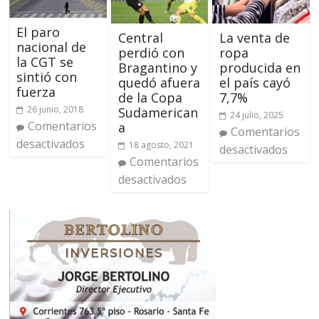
El paro
Central
La venta de
nacional de
perdió con
ropa
la CGT se
Bragantino y
producida en
sintió con
quedó afuera
el país cayó
fuerza
de la Copa
7,7%
26 junio, 2018
Sudamerican
24 julio, 2025
Comentarios
a
Comentarios
desactivados
18 agosto, 2021
desactivados
Comentarios
desactivados