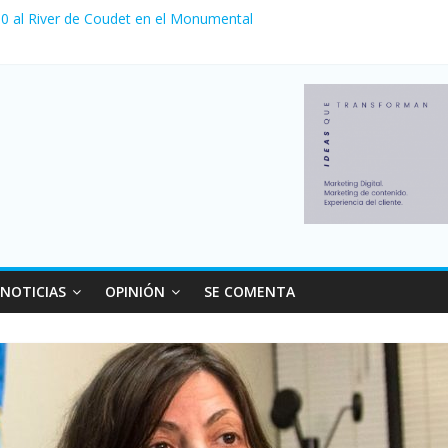
a 0 al River de Coudet en el Monumental
nzó su nivel más alto en dos décadas y ya afecta a 400 mil deudores
Milei cerraron 41.000 kioscos: el sector denuncia crisis como en 20
ierno con más movimiento y consumo turístico: 4,6 millones de perso
 venta de autos usados en julio: bajó un 12,6% interanual
NOTICIAS
OPINIÓN
SE COMENTA