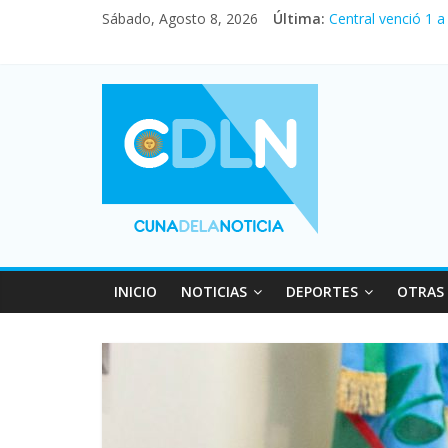
Sábado, Agosto 8, 2026
Última:
Central venció 1 
La morosidad alca
Desde que asumió 
Vacaciones de inv
Fuerte caída de la
INICIO
NOTICIAS
DEPORTES
OTRAS 