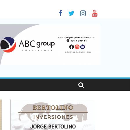
 en Santa Fe
01
nas viajaron por el país, un 5,9% más que en 2025