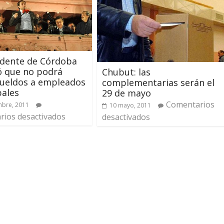
ndente de Córdoba
ó que no podrá
Chubut: las
sueldos a empleados
complementarias serán el
pales
29 de mayo
Comentarios
mbre, 2011
10 mayo, 2011
ios desactivados
desactivados