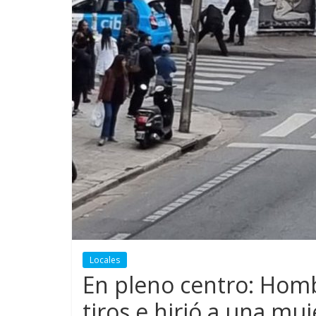
Locales
En pleno centro: Homb
tiros e hirió a una muj