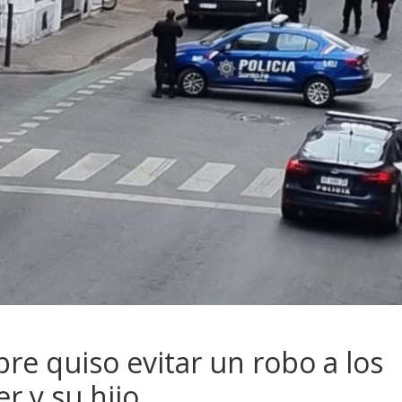
re quiso evitar un robo a los
er y su hijo