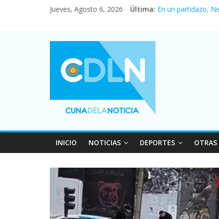
Jueves, Agosto 6, 2026
Última:
En un partidazo, N
Vacaciones de invi
Fuerte caída de la 
Central venció 1 a
Pullaro mejora sus 
INICIO
NOTICIAS
DEPORTES
OTRAS 