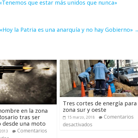
 «Tenemos que estar más unidos que nunca»
 «Hoy la Patria es una anarquía y no hay Gobierno»
Tres cortes de energía para
zona sur y oeste
hombre en la zona
Rosario tras ser
Comentarios
15 marzo, 2018
o desde una moto
desactivados
Comentarios
 2013