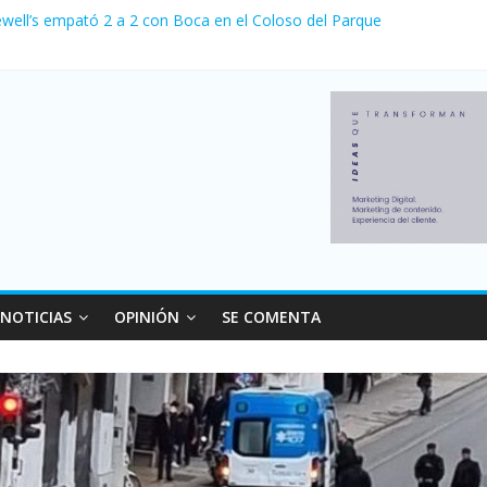
ewell’s empató 2 a 2 con Boca en el Coloso del Parque
erno con más movimiento y consumo turístico: 4,6 millones de person
venta de autos usados en julio: bajó un 12,6% interanual
 0 al River de Coudet en el Monumental
relaciones con el Gobierno nacional
NOTICIAS
OPINIÓN
SE COMENTA