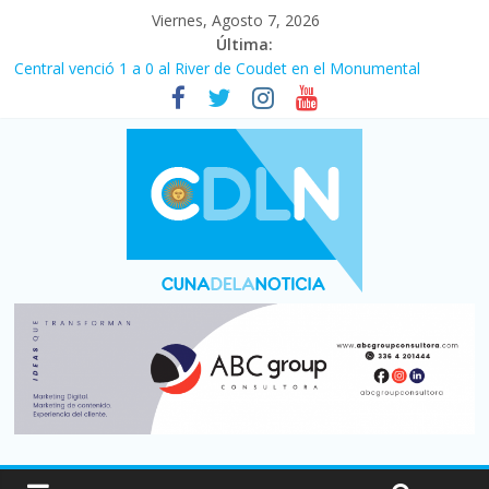
Viernes, Agosto 7, 2026
Última:
Central venció 1 a 0 al River de Coudet en el Monumental
La morosidad alcanzó su nivel más alto en dos décadas y ya
afecta a 400 mil deudores en Santa Fe
Desde que asumió Milei cerraron 41.000 kioscos: el sector
denuncia crisis como en 2001
Vacaciones de invierno con más movimiento y consumo
turístico: 4,6 millones de personas viajaron por el país, un 5,9%
más que en 2025
Fuerte caída de la venta de autos usados en julio: bajó un 12,6%
interanual