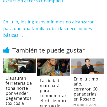
excursión al cerro Champaquí
En julio, los ingresos mínimos no alcanzaron
para que una familia cubra las necesidades
básicas
→
También te puede gustar
Clausuran
En el último
La ciudad
ferretería de
año,
marchará
zona norte
cerraron 60
para
por vender
panaderías
conmemorar
pegamentos
en Rosario
el «diciembre
tóxicos a
negro» de
8 enero, 2019