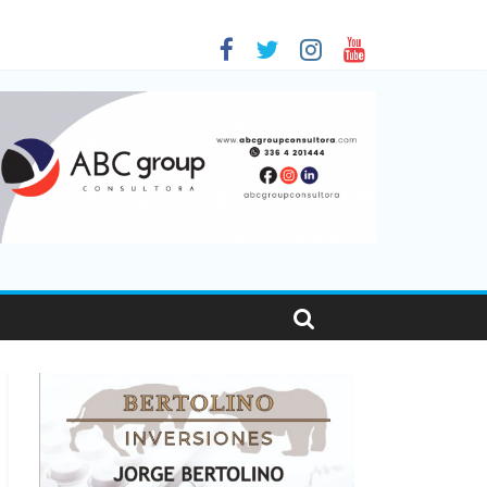
 en Santa Fe
01
nas viajaron por el país, un 5,9% más que en 2025