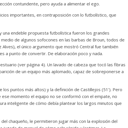
cción contundente, pero ayuda a alimentar el ego.
cios importantes, en contraposición con lo futbolístico, que
n y una endeble propuesta futbolística fueron los grandes
n medio de algunos sofocones en las barbas de Broun, todos de
iz Alves), el único argumento que mostró Central fue también
ces a punto de convertir. De elaboración poco y nada.
vestuario (ver página 4). Un lavado de cabeza que tocó las fibras
a aparición de un equipo más aplomado, capaz de sobreponerse a
los puntos más altos) y la definición de Castillejos (51’). Pero
 de ese momento el equipo no se conformó con el empate, no
ura inteligente de cómo debía plantear los largos minutos que
 del chaqueño, le permitieron jugar más con la explosión del
 jugada de manual de cómo salir rápido y lastimar. La