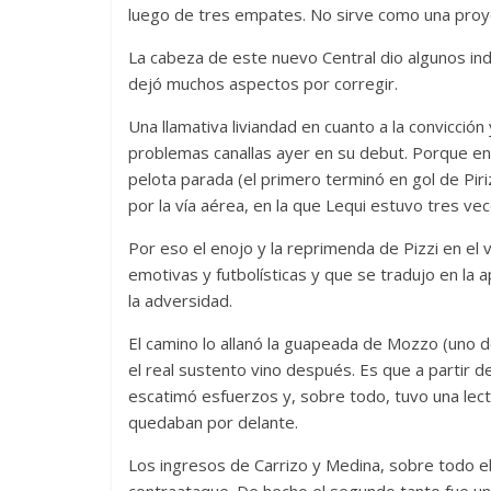
luego de tres empates. No sirve como una proye
La cabeza de este nuevo Central dio algunos indi
dejó muchos aspectos por corregir.
Una llamativa liviandad en cuanto a la convicció
problemas canallas ayer en su debut. Porque e
pelota parada (el primero terminó en gol de Pir
por la vía aérea, en la que Lequi estuvo tres ve
Por eso el enojo y la reprimenda de Pizzi en el 
emotivas y futbolísticas y que se tradujo en l
la adversidad.
El camino lo allanó la guapeada de Mozzo (uno de 
el real sustento vino después. Es que a partir
escatimó esfuerzos y, sobre todo, tuvo una lect
quedaban por delante.
Los ingresos de Carrizo y Medina, sobre todo el
contraataque. De hecho el segundo tanto fue una