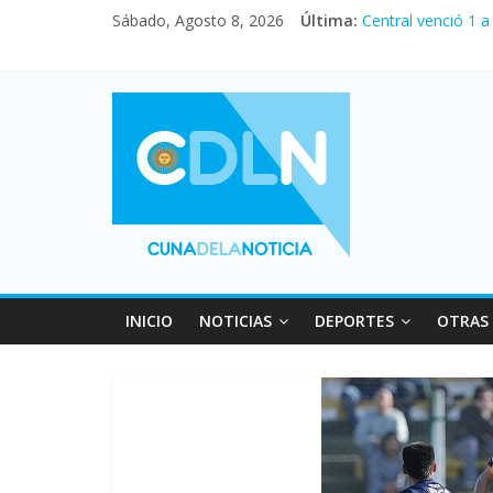
Sábado, Agosto 8, 2026
Última:
Central venció 1 
La morosidad alca
Desde que asumió 
Vacaciones de inv
Fuerte caída de la
INICIO
NOTICIAS
DEPORTES
OTRAS 