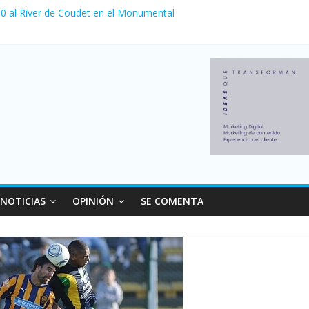
a 0 al River de Coudet en el Monumental
nzó su nivel más alto en dos décadas y ya afecta a 400 mil deudores
Milei cerraron 41.000 kioscos: el sector denuncia crisis como en 20
ierno con más movimiento y consumo turístico: 4,6 millones de perso
 venta de autos usados en julio: bajó un 12,6% interanual
NOTICIAS
OPINIÓN
SE COMENTA