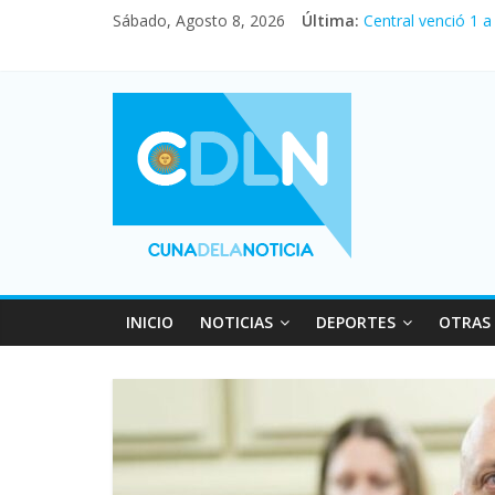
Sábado, Agosto 8, 2026
Última:
Central venció 1 
La morosidad alca
Desde que asumió 
Vacaciones de inv
Fuerte caída de la
INICIO
NOTICIAS
DEPORTES
OTRAS 