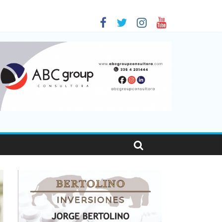
 en Santa Fe
01
nas viajaron por el país, un 5,9% más que en 2025