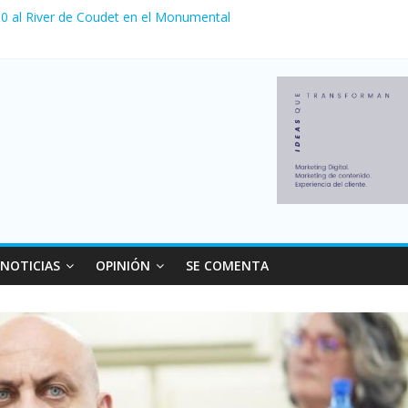
a 0 al River de Coudet en el Monumental
nzó su nivel más alto en dos décadas y ya afecta a 400 mil deudores
Milei cerraron 41.000 kioscos: el sector denuncia crisis como en 20
ierno con más movimiento y consumo turístico: 4,6 millones de perso
 venta de autos usados en julio: bajó un 12,6% interanual
NOTICIAS
OPINIÓN
SE COMENTA