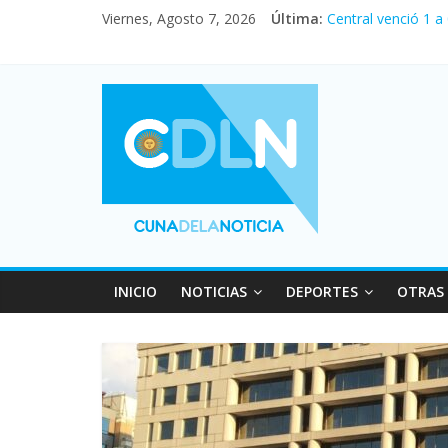
Viernes, Agosto 7, 2026
Última:
Central venció 1 a
La morosidad alca
Desde que asumió M
Vacaciones de invi
Fuerte caída de la
INICIO
NOTICIAS
DEPORTES
OTRAS 