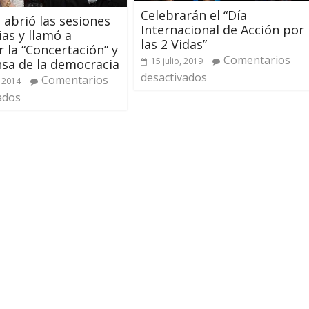
Celebrarán el “Día
a abrió las sesiones
Internacional de Acción por
ias y llamó a
las 2 Vidas”
r la “Concertación” y
Comentarios
15 julio, 2019
nsa de la democracia
desactivados
Comentarios
 2014
ados