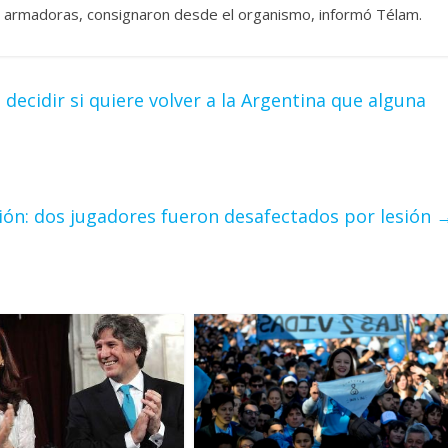
as armadoras, consignaron desde el organismo, informó Télam.
 decidir si quiere volver a la Argentina que alguna
ión: dos jugadores fueron desafectados por lesión