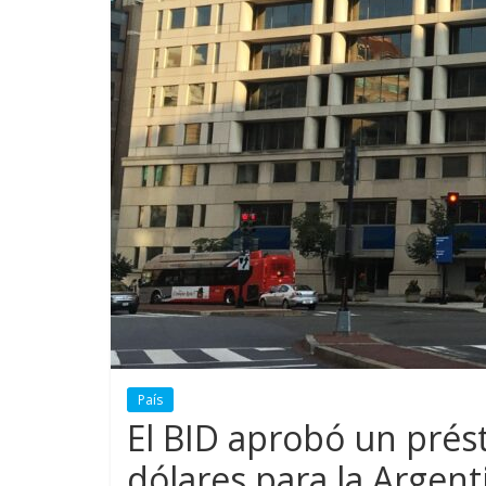
País
El BID aprobó un prés
dólares para la Argent