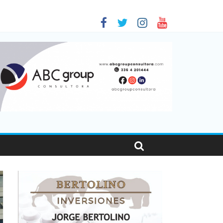
 en Santa Fe
1
nas viajaron por el país, un 5,9% más que en 2025