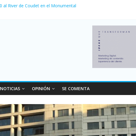
 0 al River de Coudet en el Monumental
nzó su nivel más alto en dos décadas y ya afecta a 400 mil deudores
ilei cerraron 41.000 kioscos: el sector denuncia crisis como en 200
erno con más movimiento y consumo turístico: 4,6 millones de perso
 venta de autos usados en julio: bajó un 12,6% interanual
NOTICIAS
OPINIÓN
SE COMENTA