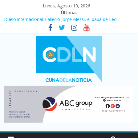
Lunes, Agosto 10, 2026
Última:
Duelo internacional: Falleció Jorge Messi, el papá de Leo
El consumo sigue frenado: las ventas minoristas cayeron 3,8 en
julio y acumulan siete meses en baja
Newell’s cayó 2 a 1 ante Defensa y Justicia en Florencio Varela
por la cuarta fecha del Clausura
El agro argentino logró un récord histórico de exportaciones en
el primer semestre de 2026
La construcción cayó 4,1% en junio y registró su cuarta baja del
año