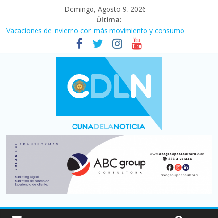
Domingo, Agosto 9, 2026
Última:
Vacaciones de invierno con más movimiento y consumo
turístico: 4,6 millones de personas viajaron por el país, un 5,9%
más que en 2025
El agro argentino logró un récord histórico de exportaciones en
el primer semestre de 2026
Duelo internacional: Falleció Jorge Messi, el papá de Leo
La morosidad alcanzó su nivel más alto en dos décadas y ya
afecta a 400 mil deudores en Santa Fe
Desde que asumió Milei cerraron 41.000 kioscos: el sector
denuncia crisis como en 2001