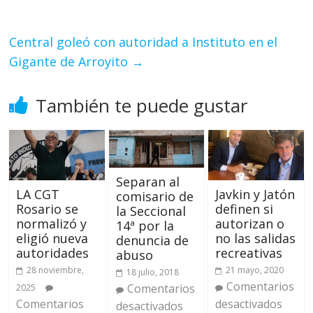
Central goleó con autoridad a Instituto en el
Gigante de Arroyito
→
También te puede gustar
Separan al
LA CGT
Javkin y Jatón
comisario de
Rosario se
definen si
la Seccional
normalizó y
autorizan o
14ª por la
eligió nueva
no las salidas
denuncia de
autoridades
recreativas
abuso
28 noviembre,
21 mayo, 2020
18 julio, 2018
Comentarios
Comentarios
2025
Comentarios
desactivados
desactivados