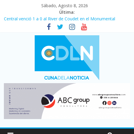
Sábado, Agosto 8, 2026
Última:
Central venció 1 a 0 al River de Coudet en el Monumental
La morosidad alcanzó su nivel más alto en dos décadas y ya
afecta a 400 mil deudores en Santa Fe
Desde que asumió Milei cerraron 41.000 kioscos: el sector
denuncia crisis como en 2001
Vacaciones de invierno con más movimiento y consumo
turístico: 4,6 millones de personas viajaron por el país, un 5,9%
más que en 2025
Fuerte caída de la venta de autos usados en julio: bajó un 12,6%
interanual