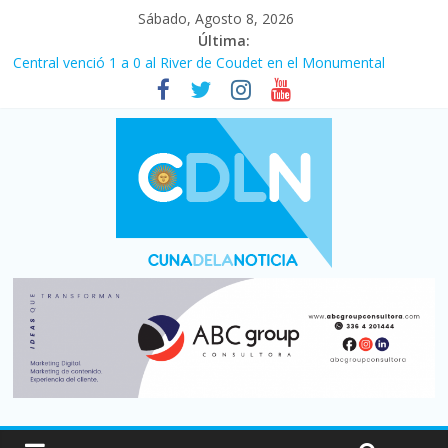
Sábado, Agosto 8, 2026
Última:
Central venció 1 a 0 al River de Coudet en el Monumental
La morosidad alcanzó su nivel más alto en dos décadas y ya
afecta a 400 mil deudores en Santa Fe
Desde que asumió Milei cerraron 41.000 kioscos: el sector
denuncia crisis como en 2001
Vacaciones de invierno con más movimiento y consumo
turístico: 4,6 millones de personas viajaron por el país, un 5,9%
más que en 2025
Fuerte caída de la venta de autos usados en julio: bajó un 12,6%
interanual