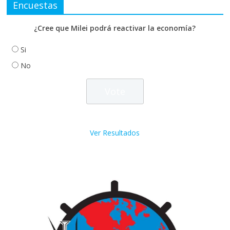
Encuestas
¿Cree que Milei podrá reactivar la economía?
Si
No
Ver Resultados