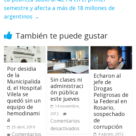
semestre y afecta a más de 18 millones de
argentinos
→
También te puede gustar
Por desidia
de la
Echaron al
Sin clases ni
Municipalida
jefe de
administraci
d, el Hospital
Drogas
ón pública
Vilela se
Peligrosas de
este jueves
quedó sin un
la Federal en
equipo de
14 noviembre,
Rosario,
hemodinami
sospechado
2012
a
de
Comentarios
corrupción
25 abril, 2019
desactivados
Comentarios
4 agosto, 2012