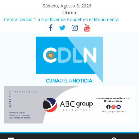
Sábado, Agosto 8, 2026
Última:
Central venció 1 a 0 al River de Coudet en el Monumental
La morosidad alcanzó su nivel más alto en dos décadas y ya
afecta a 400 mil deudores en Santa Fe
Desde que asumió Milei cerraron 41.000 kioscos: el sector
denuncia crisis como en 2001
Vacaciones de invierno con más movimiento y consumo
turístico: 4,6 millones de personas viajaron por el país, un 5,9%
más que en 2025
Fuerte caída de la venta de autos usados en julio: bajó un 12,6%
interanual