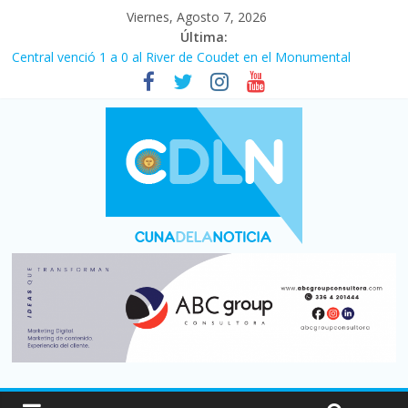
Viernes, Agosto 7, 2026
Última:
Central venció 1 a 0 al River de Coudet en el Monumental
La morosidad alcanzó su nivel más alto en dos décadas y ya
afecta a 400 mil deudores en Santa Fe
Desde que asumió Milei cerraron 41.000 kioscos: el sector
denuncia crisis como en 2001
Vacaciones de invierno con más movimiento y consumo
turístico: 4,6 millones de personas viajaron por el país, un 5,9%
más que en 2025
Fuerte caída de la venta de autos usados en julio: bajó un 12,6%
interanual