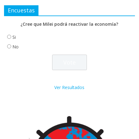
Encuestas
¿Cree que Milei podrá reactivar la economía?
Si
No
Ver Resultados