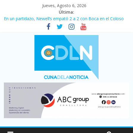
Jueves, Agosto 6, 2026
Última:
En un partidazo, Newell’s empató 2 a 2 con Boca en el Coloso
del Parque
Vacaciones de invierno con más movimiento y consumo
turístico: 4,6 millones de personas viajaron por el país, un 5,9%
más que en 2025
Fuerte caída de la venta de autos usados en julio: bajó un 12,6%
interanual
Central venció 1 a 0 al River de Coudet en el Monumental
Pullaro mejora sus relaciones con el Gobierno nacional