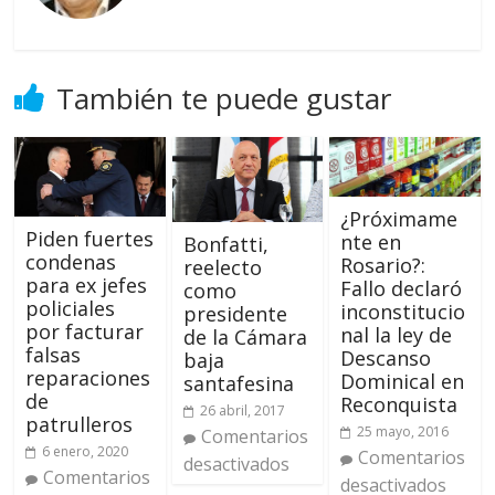
También te puede gustar
¿Próximame
Piden fuertes
nte en
Bonfatti,
condenas
Rosario?:
reelecto
para ex jefes
Fallo declaró
como
policiales
inconstitucio
presidente
por facturar
nal la ley de
de la Cámara
falsas
Descanso
baja
reparaciones
Dominical en
santafesina
de
Reconquista
26 abril, 2017
patrulleros
25 mayo, 2016
Comentarios
6 enero, 2020
Comentarios
desactivados
Comentarios
desactivados