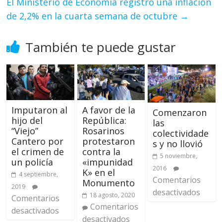
El Ministerio de Economía registró una inflación
de 2,2% en la cuarta semana de octubre
→
También te puede gustar
Imputaron al
A favor de la
Comenzaron
hijo del
República:
las
“Viejo”
Rosarinos
colectividade
Cantero por
protestaron
s y no llovió
el crimen de
contra la
5 noviembre,
un policía
«impunidad
2016
K» en el
4 septiembre,
Comentarios
Monumento
2019
desactivados
18 agosto, 2020
Comentarios
Comentarios
desactivados
desactivados