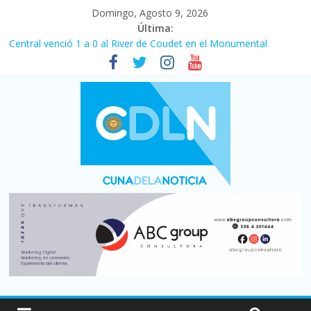
Domingo, Agosto 9, 2026
Última:
Central venció 1 a 0 al River de Coudet en el Monumental
La morosidad alcanzó su nivel más alto en dos décadas y ya
afecta a 400 mil deudores en Santa Fe
Desde que asumió Milei cerraron 41.000 kioscos: el sector
denuncia crisis como en 2001
Vacaciones de invierno con más movimiento y consumo
turístico: 4,6 millones de personas viajaron por el país, un 5,9%
más que en 2025
Fuerte caída de la venta de autos usados en julio: bajó un 12,6%
interanual