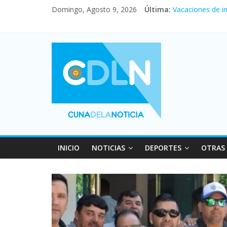
Domingo, Agosto 9, 2026
Última:
Vacaciones de i
El agro argentin
Duelo internacio
La morosidad al
Desde que asumió
INICIO
NOTICIAS
DEPORTES
OTRAS 