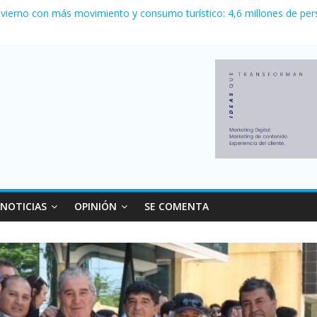
nvierno con más movimiento y consumo turístico: 4,6 millones de per
o logró un récord histórico de exportaciones en el primer semestre d
nal: Falleció Jorge Messi, el papá de Leo
canzó su nivel más alto en dos décadas y ya afecta a 400 mil deudor
 Milei cerraron 41.000 kioscos: el sector denuncia crisis como en 2
NOTICIAS
OPINIÓN
SE COMENTA