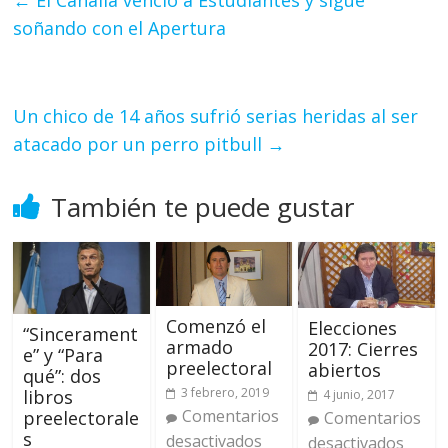
←
El Canalla venció a Estudiantes y sigue
soñando con el Apertura
Un chico de 14 años sufrió serias heridas al ser
atacado por un perro pitbull
→
También te puede gustar
Comenzó el
Elecciones
“Sincerament
armado
2017: Cierres
e” y “Para
preelectoral
abiertos
qué”: dos
3 febrero, 2019
libros
4 junio, 2017
Comentarios
preelectorale
Comentarios
s
desactivados
desactivados