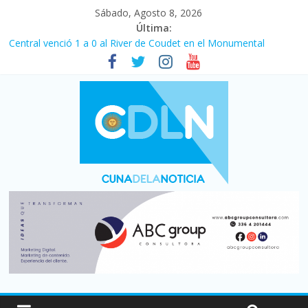
Sábado, Agosto 8, 2026
Última:
Central venció 1 a 0 al River de Coudet en el Monumental
La morosidad alcanzó su nivel más alto en dos décadas y ya
afecta a 400 mil deudores en Santa Fe
Desde que asumió Milei cerraron 41.000 kioscos: el sector
denuncia crisis como en 2001
Vacaciones de invierno con más movimiento y consumo
turístico: 4,6 millones de personas viajaron por el país, un 5,9%
más que en 2025
Fuerte caída de la venta de autos usados en julio: bajó un 12,6%
interanual