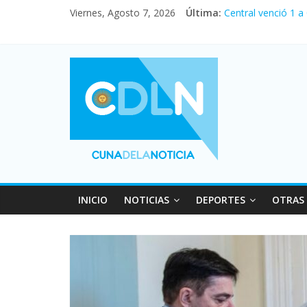
Viernes, Agosto 7, 2026
Última:
Central venció 1 a
La morosidad alca
Desde que asumió M
Vacaciones de invi
Fuerte caída de la
INICIO
NOTICIAS
DEPORTES
OTRAS 