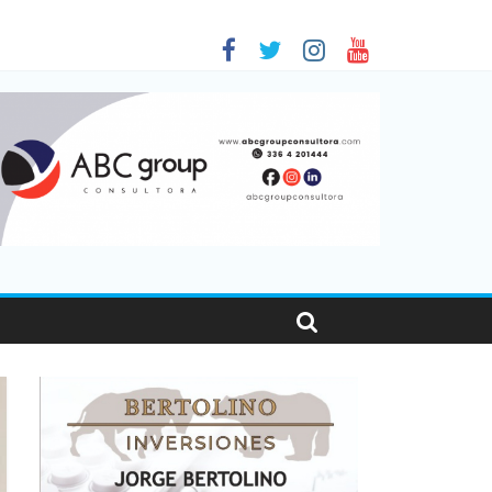
 en Santa Fe
1
nas viajaron por el país, un 5,9% más que en 2025