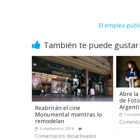
El empleo públi
También te puede gustar
Abre la
de Fot
Argent
Reabrirán el cine
Monumental mientras lo
7 noviem
remodelan
Comentar
6 septiembre, 2018
Comentarios desactivados