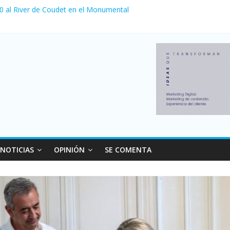
 0 al River de Coudet en el Monumental
nzó su nivel más alto en dos décadas y ya afecta a 400 mil deudores
ilei cerraron 41.000 kioscos: el sector denuncia crisis como en 200
erno con más movimiento y consumo turístico: 4,6 millones de perso
 venta de autos usados en julio: bajó un 12,6% interanual
NOTICIAS
OPINIÓN
SE COMENTA