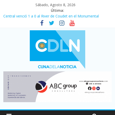
Sábado, Agosto 8, 2026
Última:
Central venció 1 a 0 al River de Coudet en el Monumental
La morosidad alcanzó su nivel más alto en dos décadas y ya
afecta a 400 mil deudores en Santa Fe
Desde que asumió Milei cerraron 41.000 kioscos: el sector
denuncia crisis como en 2001
Vacaciones de invierno con más movimiento y consumo
turístico: 4,6 millones de personas viajaron por el país, un 5,9%
más que en 2025
Fuerte caída de la venta de autos usados en julio: bajó un 12,6%
interanual