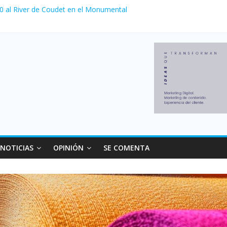
 0 al River de Coudet en el Monumental
nzó su nivel más alto en dos décadas y ya afecta a 400 mil deudores
ilei cerraron 41.000 kioscos: el sector denuncia crisis como en 200
erno con más movimiento y consumo turístico: 4,6 millones de perso
 venta de autos usados en julio: bajó un 12,6% interanual
NOTICIAS
OPINIÓN
SE COMENTA