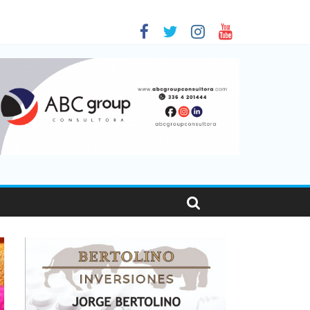
 en Santa Fe
1
nas viajaron por el país, un 5,9% más que en 2025