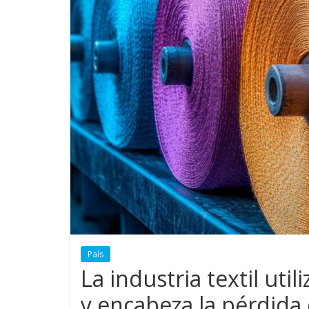
País
La industria textil uti
y encabeza la pérdida