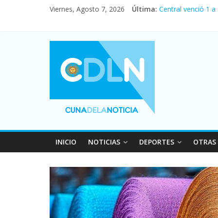
Viernes, Agosto 7, 2026
Última:
Central venció 1 a
La morosidad alca
Desde que asumió M
Vacaciones de invi
Fuerte caída de la
INICIO
NOTICIAS
DEPORTES
OTRAS 