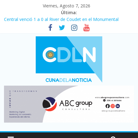
Viernes, Agosto 7, 2026
Última:
Central venció 1 a 0 al River de Coudet en el Monumental
La morosidad alcanzó su nivel más alto en dos décadas y ya
afecta a 400 mil deudores en Santa Fe
Desde que asumió Milei cerraron 41.000 kioscos: el sector
denuncia crisis como en 2001
Vacaciones de invierno con más movimiento y consumo
turístico: 4,6 millones de personas viajaron por el país, un 5,9%
más que en 2025
Fuerte caída de la venta de autos usados en julio: bajó un 12,6%
interanual