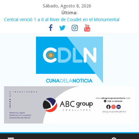
Sábado, Agosto 8, 2026
Última:
Central venció 1 a 0 al River de Coudet en el Monumental
La morosidad alcanzó su nivel más alto en dos décadas y ya
afecta a 400 mil deudores en Santa Fe
Desde que asumió Milei cerraron 41.000 kioscos: el sector
denuncia crisis como en 2001
Vacaciones de invierno con más movimiento y consumo
turístico: 4,6 millones de personas viajaron por el país, un 5,9%
más que en 2025
Fuerte caída de la venta de autos usados en julio: bajó un 12,6%
interanual