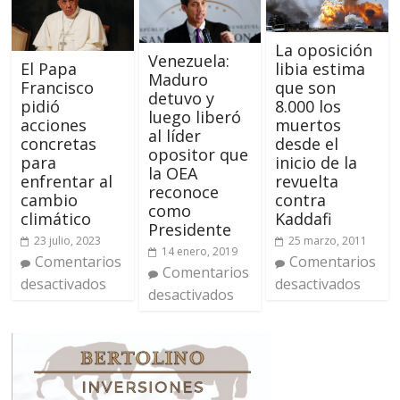
La oposición
Venezuela:
libia estima
El Papa
Maduro
que son
Francisco
detuvo y
8.000 los
pidió
luego liberó
muertos
acciones
al líder
desde el
concretas
opositor que
inicio de la
para
la OEA
revuelta
enfrentar al
reconoce
contra
cambio
como
Kaddafi
climático
Presidente
25 marzo, 2011
23 julio, 2023
14 enero, 2019
Comentarios
Comentarios
Comentarios
desactivados
desactivados
desactivados