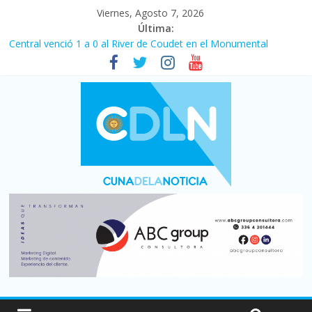
Viernes, Agosto 7, 2026
Última:
Central venció 1 a 0 al River de Coudet en el Monumental
La morosidad alcanzó su nivel más alto en dos décadas y ya
afecta a 400 mil deudores en Santa Fe
Desde que asumió Milei cerraron 41.000 kioscos: el sector
denuncia crisis como en 2001
Vacaciones de invierno con más movimiento y consumo
turístico: 4,6 millones de personas viajaron por el país, un 5,9%
más que en 2025
Fuerte caída de la venta de autos usados en julio: bajó un 12,6%
interanual