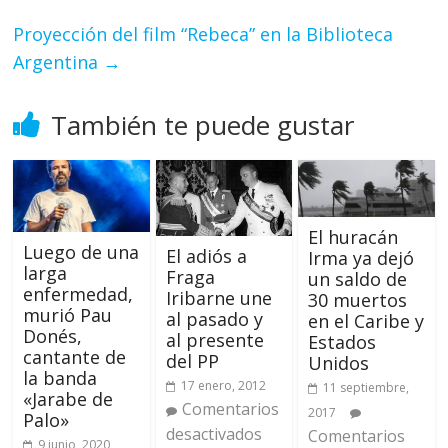
Proyección del film “Rebeca” en la Biblioteca
Argentina
→
También te puede gustar
El huracán
Luego de una
El adiós a
Irma ya dejó
larga
Fraga
un saldo de
enfermedad,
Iribarne une
30 muertos
murió Pau
al pasado y
en el Caribe y
Donés,
al presente
Estados
cantante de
del PP
Unidos
la banda
17 enero, 2012
11 septiembre,
«Jarabe de
Comentarios
2017
Palo»
desactivados
Comentarios
9 junio, 2020