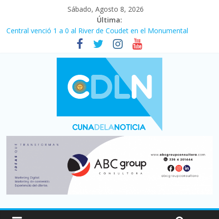
Sábado, Agosto 8, 2026
Última:
Central venció 1 a 0 al River de Coudet en el Monumental
La morosidad alcanzó su nivel más alto en dos décadas y ya
afecta a 400 mil deudores en Santa Fe
Desde que asumió Milei cerraron 41.000 kioscos: el sector
denuncia crisis como en 2001
Vacaciones de invierno con más movimiento y consumo
turístico: 4,6 millones de personas viajaron por el país, un 5,9%
más que en 2025
Fuerte caída de la venta de autos usados en julio: bajó un 12,6%
interanual