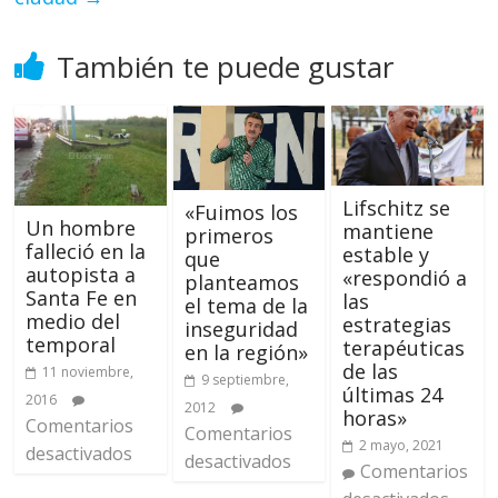
También te puede gustar
Lifschitz se
«Fuimos los
Un hombre
mantiene
primeros
falleció en la
estable y
que
autopista a
«respondió a
planteamos
Santa Fe en
las
el tema de la
medio del
estrategias
inseguridad
temporal
terapéuticas
en la región»
de las
11 noviembre,
9 septiembre,
últimas 24
2016
2012
horas»
Comentarios
Comentarios
2 mayo, 2021
desactivados
desactivados
Comentarios