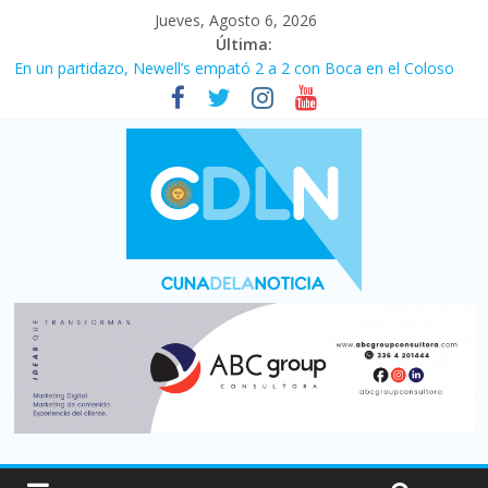
Jueves, Agosto 6, 2026
Última:
En un partidazo, Newell’s empató 2 a 2 con Boca en el Coloso
del Parque
Vacaciones de invierno con más movimiento y consumo
turístico: 4,6 millones de personas viajaron por el país, un 5,9%
más que en 2025
Fuerte caída de la venta de autos usados en julio: bajó un 12,6%
interanual
Central venció 1 a 0 al River de Coudet en el Monumental
Pullaro mejora sus relaciones con el Gobierno nacional