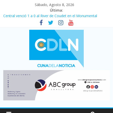
Sábado, Agosto 8, 2026
Última:
Central venció 1 a 0 al River de Coudet en el Monumental
La morosidad alcanzó su nivel más alto en dos décadas y ya
afecta a 400 mil deudores en Santa Fe
Desde que asumió Milei cerraron 41.000 kioscos: el sector
denuncia crisis como en 2001
Vacaciones de invierno con más movimiento y consumo
turístico: 4,6 millones de personas viajaron por el país, un 5,9%
más que en 2025
Fuerte caída de la venta de autos usados en julio: bajó un 12,6%
interanual