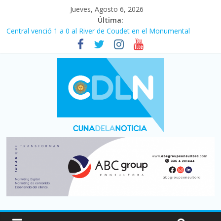
Jueves, Agosto 6, 2026
Última:
Central venció 1 a 0 al River de Coudet en el Monumental
La morosidad alcanzó su nivel más alto en dos décadas y ya
afecta a 400 mil deudores en Santa Fe
Desde que asumió Milei cerraron 41.000 kioscos: el sector
denuncia crisis como en 2001
Vacaciones de invierno con más movimiento y consumo
turístico: 4,6 millones de personas viajaron por el país, un 5,9%
más que en 2025
Fuerte caída de la venta de autos usados en julio: bajó un 12,6%
interanual