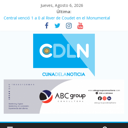
Jueves, Agosto 6, 2026
Última:
Central venció 1 a 0 al River de Coudet en el Monumental
La morosidad alcanzó su nivel más alto en dos décadas y ya
afecta a 400 mil deudores en Santa Fe
Desde que asumió Milei cerraron 41.000 kioscos: el sector
denuncia crisis como en 2001
Vacaciones de invierno con más movimiento y consumo
turístico: 4,6 millones de personas viajaron por el país, un 5,9%
más que en 2025
Fuerte caída de la venta de autos usados en julio: bajó un 12,6%
interanual