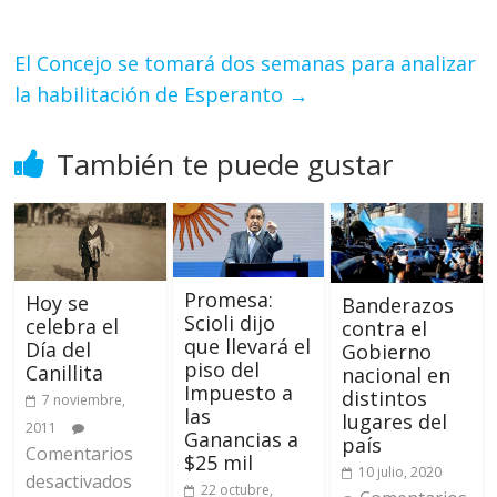
El Concejo se tomará dos semanas para analizar
la habilitación de Esperanto
→
También te puede gustar
Promesa:
Hoy se
Banderazos
Scioli dijo
celebra el
contra el
que llevará el
Día del
Gobierno
piso del
Canillita
nacional en
Impuesto a
distintos
7 noviembre,
las
lugares del
2011
Ganancias a
país
Comentarios
$25 mil
10 julio, 2020
desactivados
22 octubre,