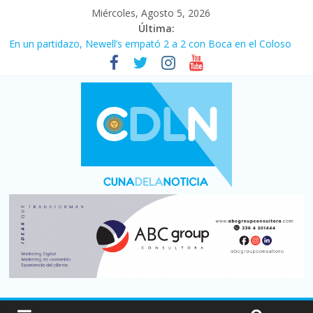
Miércoles, Agosto 5, 2026
Última:
En un partidazo, Newell’s empató 2 a 2 con Boca en el Coloso
del Parque
Vacaciones de invierno con más movimiento y consumo
turístico: 4,6 millones de personas viajaron por el país, un 5,9%
más que en 2025
Fuerte caída de la venta de autos usados en julio: bajó un 12,6%
interanual
Central venció 1 a 0 al River de Coudet en el Monumental
Pullaro mejora sus relaciones con el Gobierno nacional