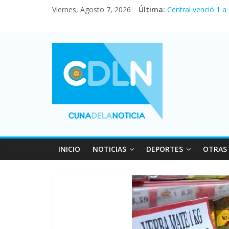
Viernes, Agosto 7, 2026
Última:
Central venció 1 a
La morosidad alca
Desde que asumió M
Vacaciones de invi
Fuerte caída de la
INICIO
NOTICIAS
DEPORTES
OTRAS 