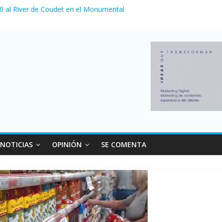
 0 al River de Coudet en el Monumental
nzó su nivel más alto en dos décadas y ya afecta a 400 mil deudores
ilei cerraron 41.000 kioscos: el sector denuncia crisis como en 200
erno con más movimiento y consumo turístico: 4,6 millones de perso
 venta de autos usados en julio: bajó un 12,6% interanual
NOTICIAS
OPINIÓN
SE COMENTA