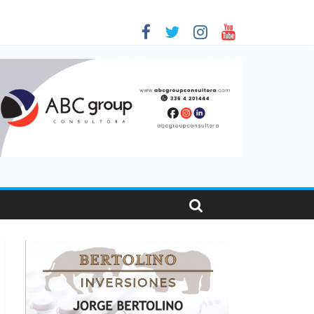
 en Santa Fe
1
nas viajaron por el país, un 5,9% más que en 2025