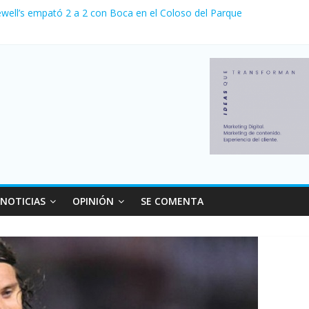
ewell’s empató 2 a 2 con Boca en el Coloso del Parque
erno con más movimiento y consumo turístico: 4,6 millones de person
venta de autos usados en julio: bajó un 12,6% interanual
 0 al River de Coudet en el Monumental
relaciones con el Gobierno nacional
NOTICIAS
OPINIÓN
SE COMENTA