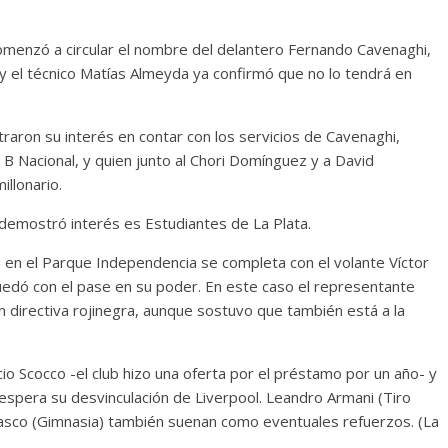
 comenzó a circular el nombre del delantero Fernando Cavenaghi,
o y el técnico Matías Almeyda ya confirmó que no lo tendrá en
aron su interés en contar con los servicios de Cavenaghi,
B Nacional, y quien junto al Chori Domínguez y a David
illonario.
 demostró interés es Estudiantes de La Plata.
 en el Parque Independencia se completa con el volante Víctor
uedó con el pase en su poder. En este caso el representante
n directiva rojinegra, aunque sostuvo que también está a la
o Scocco -el club hizo una oferta por el préstamo por un año- y
espera su desvinculación de Liverpool. Leandro Armani (Tiro
 Casco (Gimnasia) también suenan como eventuales refuerzos. (La