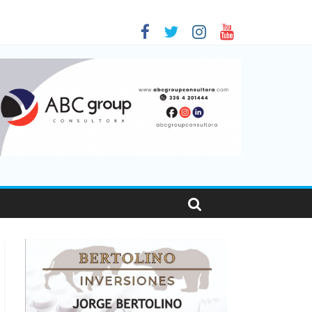
as viajaron por el país, un 5,9% más que en 2025