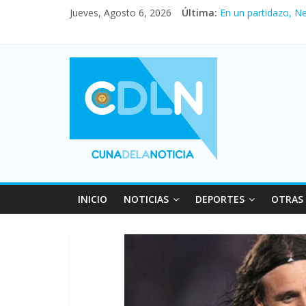
Jueves, Agosto 6, 2026
Última:
En un partidazo, N
Vacaciones de invi
Fuerte caída de la 
Central venció 1 a
Pullaro mejora sus 
INICIO
NOTICIAS
DEPORTES
OTRAS 