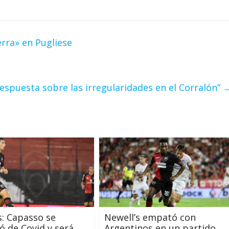
rra» en Pugliese
spuesta sobre las irregularidades en el Corralón”
s: Capasso se
Newell’s empató con
ó de Covid y será
Argentinos en un partido