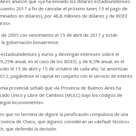
s Aires anunció que «ya ha enviado los dólares estadounidenses
cuento 2017 a fin de cancelar el próximo lunes 15 el pago de
minados en dólares), por 48,8 millones de dólares y de BDEE
uros».
e de 2005 con vencimiento el 15 de abril de 2017 y están
ó la gobernación bonaerense.
 estadounidenses y euros y devengan intereses sobre el
 9,25% anual, en el caso de los BDED, y de 8,5% anual, en el
do el 15 de abril y 15 de octubre de cada año. Se amortizan
12, pagándose el capital en conjunto con el servicio de interés.
mía provincial señaló que «la Provincia de Buenos Aires ha
rcado Único y Libre de Cambios (MULC) bajo los códigos de
ningún inconveniente».
es que no termina de digerir la pesificación compulsiva de una
ovincia de Chaco, que algunos consideran un «default técnico»
h, que defendió la decisión.