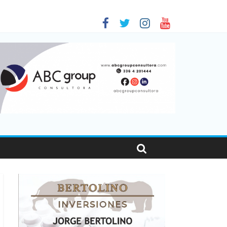
 en Santa Fe
1
nas viajaron por el país, un 5,9% más que en 2025