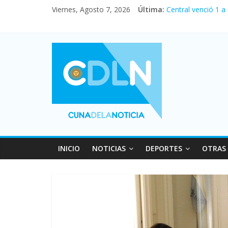
Viernes, Agosto 7, 2026
Última:
Central venció 1 a
La morosidad alca
Desde que asumió M
Vacaciones de invi
Fuerte caída de la
INICIO
NOTICIAS
DEPORTES
OTRAS 