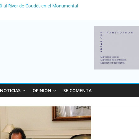
 0 al River de Coudet en el Monumental
nzó su nivel más alto en dos décadas y ya afecta a 400 mil deudores
ilei cerraron 41.000 kioscos: el sector denuncia crisis como en 200
erno con más movimiento y consumo turístico: 4,6 millones de perso
 venta de autos usados en julio: bajó un 12,6% interanual
NOTICIAS
OPINIÓN
SE COMENTA