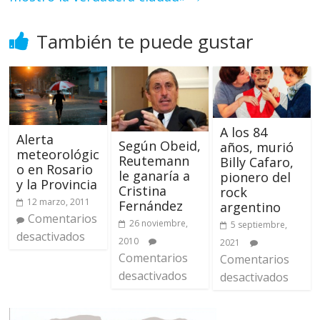
También te puede gustar
A los 84
Alerta
Según Obeid,
años, murió
meteorológic
Reutemann
Billy Cafaro,
o en Rosario
le ganaría a
pionero del
y la Provincia
Cristina
rock
12 marzo, 2011
Fernández
argentino
Comentarios
26 noviembre,
5 septiembre,
desactivados
2010
2021
Comentarios
Comentarios
desactivados
desactivados