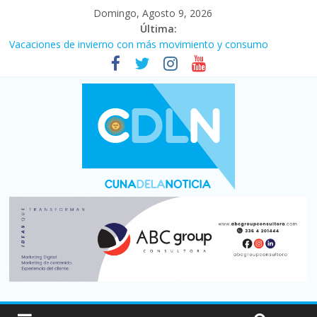
Domingo, Agosto 9, 2026
Última:
Vacaciones de invierno con más movimiento y consumo
turístico: 4,6 millones de personas viajaron por el país, un 5,9%
más que en 2025
El agro argentino logró un récord histórico de exportaciones en
el primer semestre de 2026
Duelo internacional: Falleció Jorge Messi, el papá de Leo
La morosidad alcanzó su nivel más alto en dos décadas y ya
afecta a 400 mil deudores en Santa Fe
Desde que asumió Milei cerraron 41.000 kioscos: el sector
denuncia crisis como en 2001