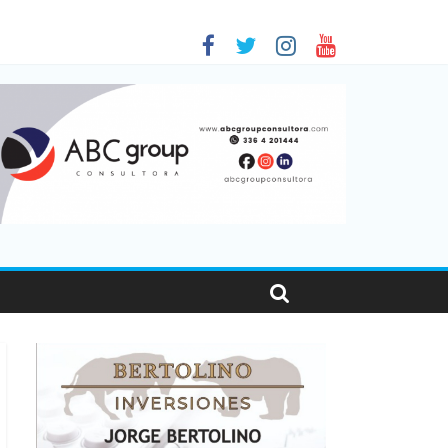
en Santa Fe
as viajaron por el país, un 5,9% más que en 2025