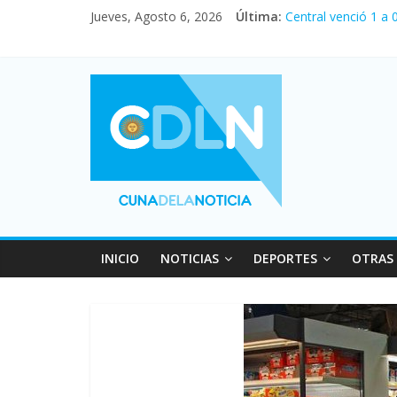
Jueves, Agosto 6, 2026
Última:
Central venció 1 a
La morosidad alcan
Desde que asumió M
Vacaciones de invi
Fuerte caída de la 
INICIO
NOTICIAS
DEPORTES
OTRAS 