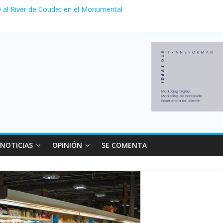
 0 al River de Coudet en el Monumental
zó su nivel más alto en dos décadas y ya afecta a 400 mil deudores 
ilei cerraron 41.000 kioscos: el sector denuncia crisis como en 2001
erno con más movimiento y consumo turístico: 4,6 millones de person
venta de autos usados en julio: bajó un 12,6% interanual
NOTICIAS
OPINIÓN
SE COMENTA