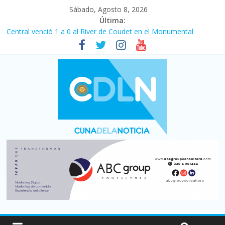
Sábado, Agosto 8, 2026
Última:
Central venció 1 a 0 al River de Coudet en el Monumental
La morosidad alcanzó su nivel más alto en dos décadas y ya
afecta a 400 mil deudores en Santa Fe
Desde que asumió Milei cerraron 41.000 kioscos: el sector
denuncia crisis como en 2001
Vacaciones de invierno con más movimiento y consumo
turístico: 4,6 millones de personas viajaron por el país, un 5,9%
más que en 2025
Fuerte caída de la venta de autos usados en julio: bajó un 12,6%
interanual