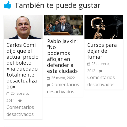
También te puede gustar
Pablo Javkin:
Carlos Comi
Cursos para
“No
dijo que el
dejar de
podemos
actual precio
fumar
aflojar en
del boleto
23 febrero,
defender a
«ha quedado
esta ciudad»
2012
totalmente
Comentarios
26 mayo, 2022
desactualiza
Comentarios
desactivados
do»
desactivados
25 febrero,
2014
Comentarios
desactivados