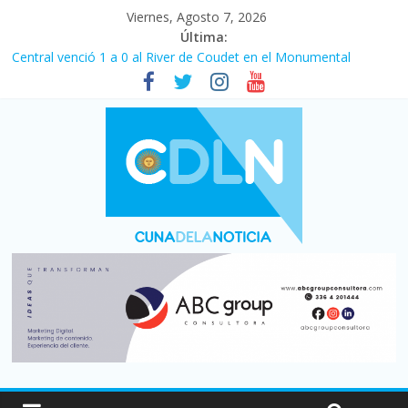
Viernes, Agosto 7, 2026
Última:
Central venció 1 a 0 al River de Coudet en el Monumental
La morosidad alcanzó su nivel más alto en dos décadas y ya
afecta a 400 mil deudores en Santa Fe
Desde que asumió Milei cerraron 41.000 kioscos: el sector
denuncia crisis como en 2001
Vacaciones de invierno con más movimiento y consumo
turístico: 4,6 millones de personas viajaron por el país, un 5,9%
más que en 2025
Fuerte caída de la venta de autos usados en julio: bajó un 12,6%
interanual