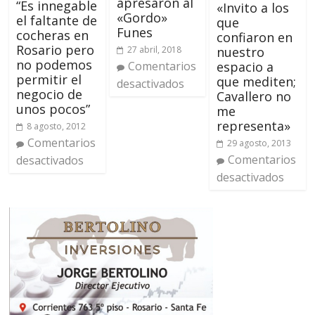
apresaron al
“Es innegable
«Invito a los
«Gordo»
el faltante de
que
Funes
cocheras en
confiaron en
Rosario pero
nuestro
27 abril, 2018
no podemos
espacio a
Comentarios
permitir el
que mediten;
desactivados
negocio de
Cavallero no
unos pocos”
me
representa»
8 agosto, 2012
Comentarios
29 agosto, 2013
Comentarios
desactivados
desactivados