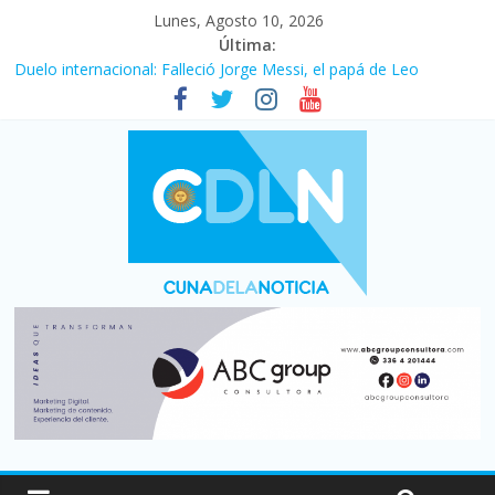
Lunes, Agosto 10, 2026
Última:
Duelo internacional: Falleció Jorge Messi, el papá de Leo
El consumo sigue frenado: las ventas minoristas cayeron 3,8 en
julio y acumulan siete meses en baja
Newell’s cayó 2 a 1 ante Defensa y Justicia en Florencio Varela
por la cuarta fecha del Clausura
El agro argentino logró un récord histórico de exportaciones en
el primer semestre de 2026
La construcción cayó 4,1% en junio y registró su cuarta baja del
año