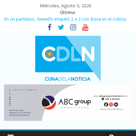
Miércoles, Agosto 5, 2026
Última:
En un partidazo, Newell’s empató 2 a 2 con Boca en el Coloso
del Parque
Vacaciones de invierno con más movimiento y consumo
turístico: 4,6 millones de personas viajaron por el país, un 5,9%
más que en 2025
Fuerte caída de la venta de autos usados en julio: bajó un 12,6%
interanual
Central venció 1 a 0 al River de Coudet en el Monumental
Pullaro mejora sus relaciones con el Gobierno nacional