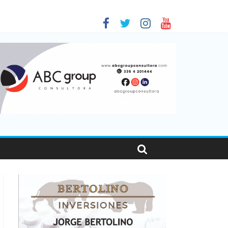
 en Santa Fe
1
nas viajaron por el país, un 5,9% más que en 2025