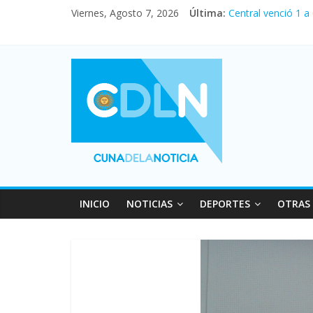
Viernes, Agosto 7, 2026
Última:
Central venció 1 a
La morosidad alca
Desde que asumió M
Vacaciones de invi
Fuerte caída de la
INICIO
NOTICIAS
DEPORTES
OTRAS 