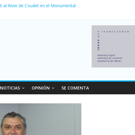
 0 al River de Coudet en el Monumental
nzó su nivel más alto en dos décadas y ya afecta a 400 mil deudores
ilei cerraron 41.000 kioscos: el sector denuncia crisis como en 200
erno con más movimiento y consumo turístico: 4,6 millones de perso
 venta de autos usados en julio: bajó un 12,6% interanual
NOTICIAS
OPINIÓN
SE COMENTA