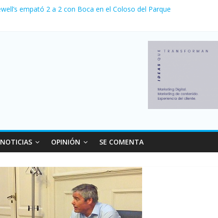
ewell’s empató 2 a 2 con Boca en el Coloso del Parque
erno con más movimiento y consumo turístico: 4,6 millones de person
venta de autos usados en julio: bajó un 12,6% interanual
 0 al River de Coudet en el Monumental
relaciones con el Gobierno nacional
NOTICIAS
OPINIÓN
SE COMENTA