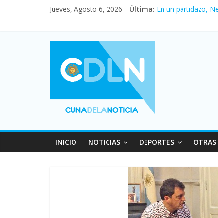
Jueves, Agosto 6, 2026
Última:
En un partidazo, N
Vacaciones de invi
Fuerte caída de la 
Central venció 1 a
Pullaro mejora sus 
INICIO
NOTICIAS
DEPORTES
OTRAS 