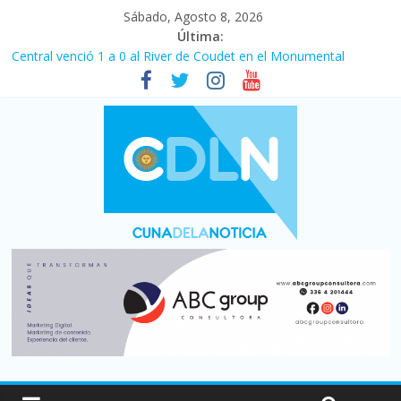
Sábado, Agosto 8, 2026
Última:
Central venció 1 a 0 al River de Coudet en el Monumental
La morosidad alcanzó su nivel más alto en dos décadas y ya
afecta a 400 mil deudores en Santa Fe
Desde que asumió Milei cerraron 41.000 kioscos: el sector
denuncia crisis como en 2001
Vacaciones de invierno con más movimiento y consumo
turístico: 4,6 millones de personas viajaron por el país, un 5,9%
más que en 2025
Fuerte caída de la venta de autos usados en julio: bajó un 12,6%
interanual