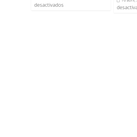
16 abril,
desactivados
desactiv