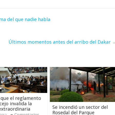
ema del que nadie habla
Últimos momentos antes del arribo del Dakar
 que el reglamento
cejo invalida la
Se incendió un sector del
extraordinaria
Rosedal del Parque
Comentarios