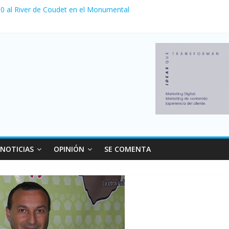
a 0 al River de Coudet en el Monumental
nzó su nivel más alto en dos décadas y ya afecta a 400 mil deudores
Milei cerraron 41.000 kioscos: el sector denuncia crisis como en 20
ierno con más movimiento y consumo turístico: 4,6 millones de perso
 venta de autos usados en julio: bajó un 12,6% interanual
NOTICIAS
OPINIÓN
SE COMENTA