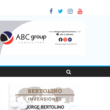
 en Santa Fe
01
nas viajaron por el país, un 5,9% más que en 2025