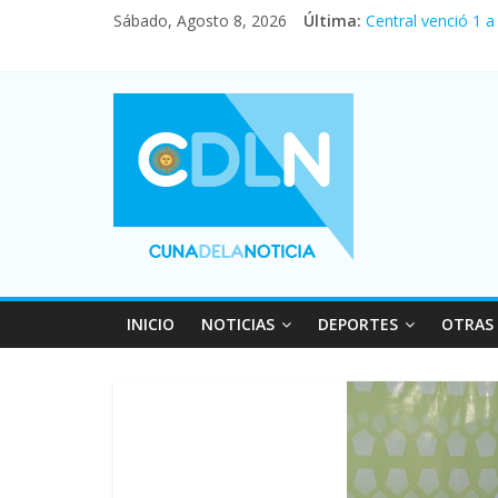
Sábado, Agosto 8, 2026
Última:
Central venció 1 
La morosidad alca
Desde que asumió 
Vacaciones de inv
Fuerte caída de la
INICIO
NOTICIAS
DEPORTES
OTRAS 