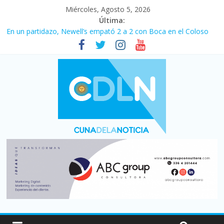
Miércoles, Agosto 5, 2026
Última:
En un partidazo, Newell’s empató 2 a 2 con Boca en el Coloso
del Parque
Vacaciones de invierno con más movimiento y consumo
turístico: 4,6 millones de personas viajaron por el país, un 5,9%
más que en 2025
Fuerte caída de la venta de autos usados en julio: bajó un 12,6%
interanual
Central venció 1 a 0 al River de Coudet en el Monumental
Pullaro mejora sus relaciones con el Gobierno nacional