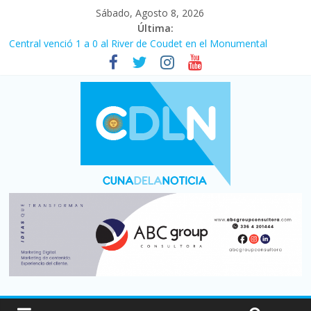
Sábado, Agosto 8, 2026
Última:
Central venció 1 a 0 al River de Coudet en el Monumental
La morosidad alcanzó su nivel más alto en dos décadas y ya
afecta a 400 mil deudores en Santa Fe
Desde que asumió Milei cerraron 41.000 kioscos: el sector
denuncia crisis como en 2001
Vacaciones de invierno con más movimiento y consumo
turístico: 4,6 millones de personas viajaron por el país, un 5,9%
más que en 2025
Fuerte caída de la venta de autos usados en julio: bajó un 12,6%
interanual