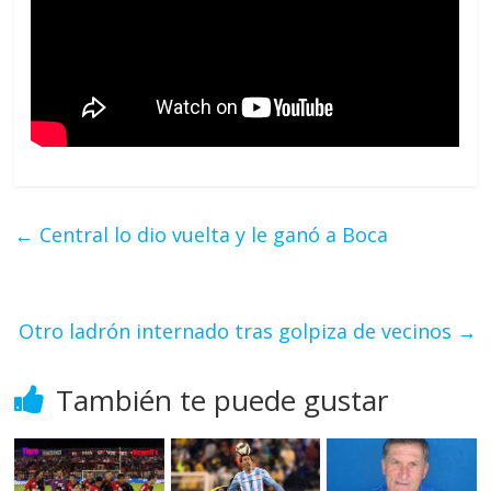
←
Central lo dio vuelta y le ganó a Boca
Otro ladrón internado tras golpiza de vecinos
→
También te puede gustar