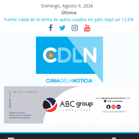
Domingo, Agosto 9, 2026
Última:
Fuerte caída de la venta de autos usados en julio: bajó un 12,6%
interanual
El agro argentino logró un récord histórico de exportaciones en
el primer semestre de 2026
La morosidad alcanzó su nivel más alto en dos décadas y ya
afecta a 400 mil deudores en Santa Fe
Desde que asumió Milei cerraron 41.000 kioscos: el sector
denuncia crisis como en 2001
Vacaciones de invierno con más movimiento y consumo
turístico: 4,6 millones de personas viajaron por el país, un 5,9%
más que en 2025