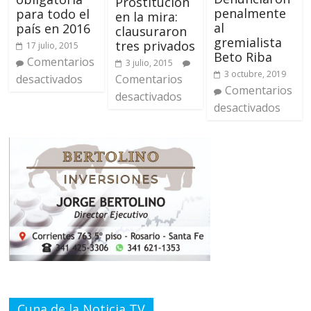
Prostitución
penalmente
para todo el
en la mira:
al
país en 2016
clausuraron
gremialista
tres privados
17 julio, 2015
Beto Riba
Comentarios
3 julio, 2015
3 octubre, 2019
Comentarios
desactivados
Comentarios
desactivados
desactivados
Cuna de la Noticia TV