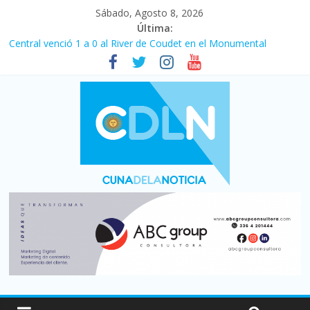
Sábado, Agosto 8, 2026
Última:
Central venció 1 a 0 al River de Coudet en el Monumental
La morosidad alcanzó su nivel más alto en dos décadas y ya
afecta a 400 mil deudores en Santa Fe
Desde que asumió Milei cerraron 41.000 kioscos: el sector
denuncia crisis como en 2001
Vacaciones de invierno con más movimiento y consumo
turístico: 4,6 millones de personas viajaron por el país, un 5,9%
más que en 2025
Fuerte caída de la venta de autos usados en julio: bajó un 12,6%
interanual