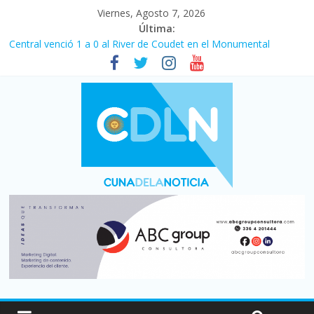
Viernes, Agosto 7, 2026
Última:
Central venció 1 a 0 al River de Coudet en el Monumental
La morosidad alcanzó su nivel más alto en dos décadas y ya
afecta a 400 mil deudores en Santa Fe
Desde que asumió Milei cerraron 41.000 kioscos: el sector
denuncia crisis como en 2001
Vacaciones de invierno con más movimiento y consumo
turístico: 4,6 millones de personas viajaron por el país, un 5,9%
más que en 2025
Fuerte caída de la venta de autos usados en julio: bajó un 12,6%
interanual