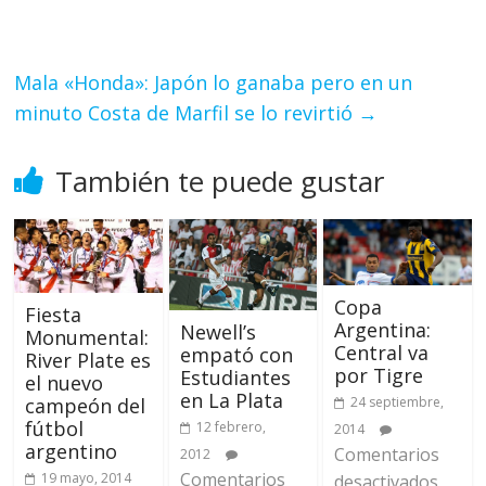
Mala «Honda»: Japón lo ganaba pero en un
minuto Costa de Marfil se lo revirtió
→
También te puede gustar
Copa
Fiesta
Argentina:
Newell’s
Monumental:
Central va
empató con
River Plate es
por Tigre
Estudiantes
el nuevo
en La Plata
24 septiembre,
campeón del
fútbol
12 febrero,
2014
argentino
Comentarios
2012
Comentarios
19 mayo, 2014
desactivados