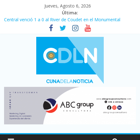
Jueves, Agosto 6, 2026
Última:
Central venció 1 a 0 al River de Coudet en el Monumental
La morosidad alcanzó su nivel más alto en dos décadas y ya
afecta a 400 mil deudores en Santa Fe
Desde que asumió Milei cerraron 41.000 kioscos: el sector
denuncia crisis como en 2001
Vacaciones de invierno con más movimiento y consumo
turístico: 4,6 millones de personas viajaron por el país, un 5,9%
más que en 2025
Fuerte caída de la venta de autos usados en julio: bajó un 12,6%
interanual