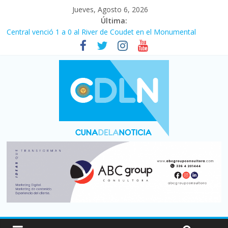
Jueves, Agosto 6, 2026
Última:
Central venció 1 a 0 al River de Coudet en el Monumental
La morosidad alcanzó su nivel más alto en dos décadas y ya
afecta a 400 mil deudores en Santa Fe
Desde que asumió Milei cerraron 41.000 kioscos: el sector
denuncia crisis como en 2001
Vacaciones de invierno con más movimiento y consumo
turístico: 4,6 millones de personas viajaron por el país, un 5,9%
más que en 2025
Fuerte caída de la venta de autos usados en julio: bajó un 12,6%
interanual