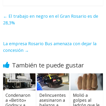
←
El trabajo en negro en el Gran Rosario es de
28,3%
La empresa Rosario Bus amenaza con dejar la
concesión
→
También te puede gustar
Molió a
Condenaron
Delincuentes
golpes al
a «Betito»
asesinaron a
ladrón que le
Godoy y a
balazos a