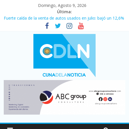
Domingo, Agosto 9, 2026
Última:
Fuerte caída de la venta de autos usados en julio: bajó un 12,6%
interanual
El agro argentino logró un récord histórico de exportaciones en
el primer semestre de 2026
La morosidad alcanzó su nivel más alto en dos décadas y ya
afecta a 400 mil deudores en Santa Fe
Desde que asumió Milei cerraron 41.000 kioscos: el sector
denuncia crisis como en 2001
Vacaciones de invierno con más movimiento y consumo
turístico: 4,6 millones de personas viajaron por el país, un 5,9%
más que en 2025